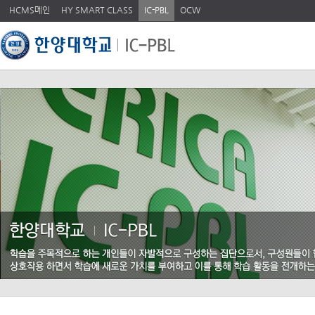
HCMS메인
HY SMART CLASS
IC-PBL
OCW